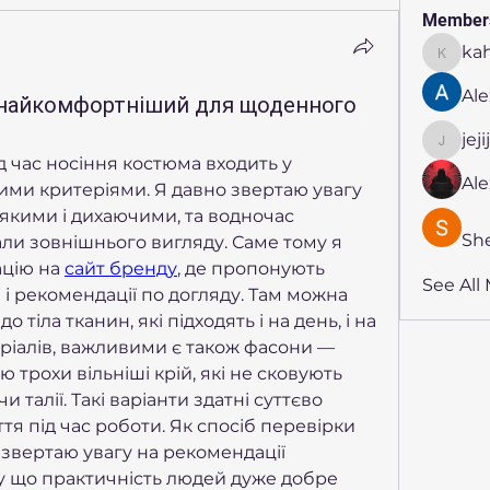
Member
ka
kahmya
Ale
найкомфортніший для щоденного
jej
jejijr45
д час носіння костюма входить у 
Al
ими критеріями. Я давно звертаю увагу 
’якими і дихаючими, та водночас 
Sh
ли зовнішнього вигляду. Саме тому я 
цію на 
сайт бренду
, де пропонують 
See All
і рекомендації по догляду. Там можна 
тіла тканин, які підходять і на день, і на 
еріалів, важливими є також фасони — 
рохи вільніші крій, які не сковують 
чи талії. Такі варіанти здатні суттєво 
я під час роботи. Як спосіб перевірки 
звертаю увагу на рекомендації 
му що практичність людей дуже добре 