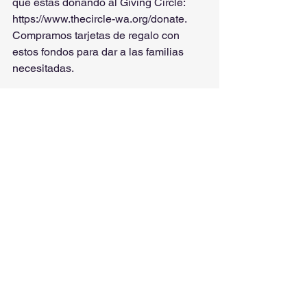
que estás donando al Giving Circle: 
https://www.thecircle-wa.org/donate. 
Compramos tarjetas de regalo con 
estos fondos para dar a las familias 
necesitadas.
¡Gracias por apoyar Giving Circle y 
crear una comunidad comprometida!
Ver todo
Entradas recientes