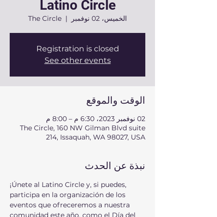
Latino Circle
الخميس، 02 نوفمبر
  |  
The Circle
Registration is closed
See other events
الوقت والموقع
02 نوفمبر 2023، 6:30 م – 8:00 م
The Circle, 160 NW Gilman Blvd suite
214, Issaquah, WA 98027, USA
نبذة عن الحدث
¡Únete al Latino Circle y, si puedes, 
participa en la organización de los 
eventos que ofreceremos a nuestra 
comunidad este año, como el Día del 