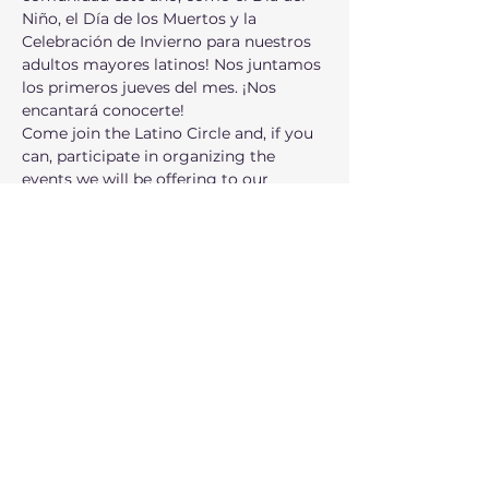
Niño, el Día de los Muertos y la 
Celebración de Invierno para nuestros 
adultos mayores latinos! Nos juntamos 
los primeros jueves del mes. ¡Nos 
encantará conocerte!
Come join the Latino Circle and, if you 
can, participate in organizing the 
events we will be offering to our 
community this year, such as 
Children's Day, Day of the Dead, and 
the Winter Celebration for our Latino 
seniors! Our next meeting is this We 
meet the first Thursday of the month. 
We'd love to meet you!
شارِك هذا الحدث