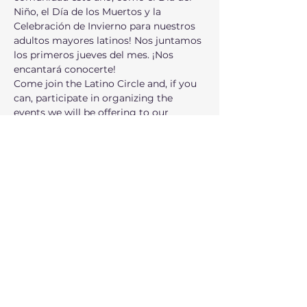
Niño, el Día de los Muertos y la 
Celebración de Invierno para nuestros 
adultos mayores latinos! Nos juntamos 
los primeros jueves del mes. ¡Nos 
encantará conocerte!
Come join the Latino Circle and, if you 
can, participate in organizing the 
events we will be offering to our 
community this year, such as 
Children's Day, Day of the Dead, and 
the Winter Celebration for our Latino 
seniors! Our next meeting is this We 
meet the first Thursday of the month. 
We'd love to meet you!
شارِك هذا الحدث