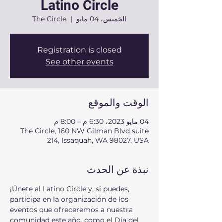
Latino Circle
الخميس، 04 مايو
  |  
The Circle
Registration is closed
See other events
الوقت والموقع
04 مايو 2023، 6:30 م – 8:00 م
The Circle, 160 NW Gilman Blvd suite
214, Issaquah, WA 98027, USA
نبذة عن الحدث
¡Únete al Latino Circle y, si puedes, 
participa en la organización de los 
eventos que ofreceremos a nuestra 
comunidad este año, como el Día del 