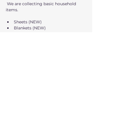
 We are collecting basic household 
items.
Sheets (NEW)
Blankets (NEW)
Towels (NEW)
Kitchen Utensils (NEW and USED 
like new
عرض المزيد
شارِك هذا الحدث