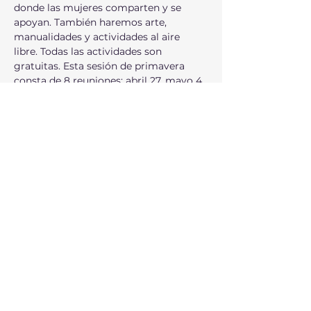
donde las mujeres comparten y se 
apoyan. También haremos arte, 
manualidades y actividades al aire 
libre. Todas las actividades son 
gratuitas. Esta sesión de primavera 
consta de 8 reuniones: abril 27, mayo 4, 
11, 18, 25 y junio 1, 8 y 15. Te pedimos que 
si te registras, porfavor trates de venir 
a todas las reuniones para que el grupo 
pueda integrarse mejor. ¡Ya queremos 
conocerte!
شارِك هذا الحدث