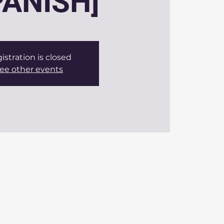
PANISH]
istration is closed
ee other events