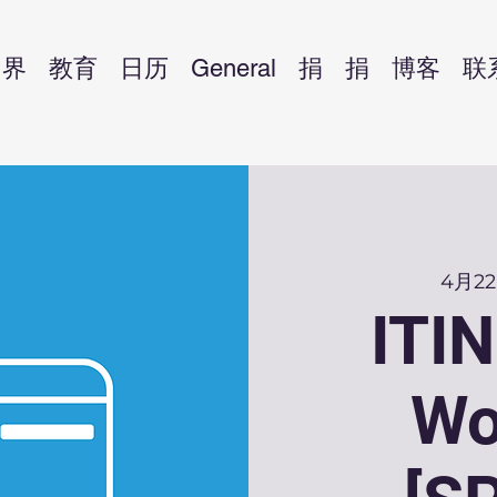
界
教育
日历
General
捐
捐
博客
联
4月2
ITI
Wo