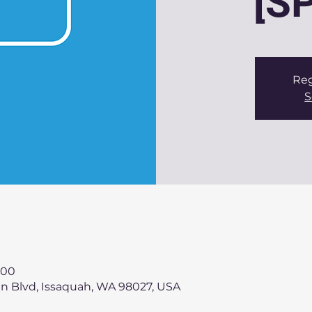
[S
Reg
S
:00
an Blvd, Issaquah, WA 98027, USA