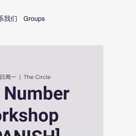
系我们
Groups
2日周一
  |  
The Circle
N Number
rkshop