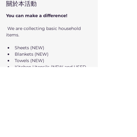
關於本活動
You can make a difference!
 We are collecting basic household 
items.
Sheets (NEW)
Blankets (NEW)
Towels (NEW)
Kitchen Utensils (NEW and USED 
like new
顯示更多
回覆出席