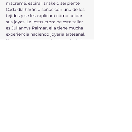
macramé, espiral, snake o serpiente. 
Cada día harán diseños con uno de los 
tejidos y se les explicará cómo cuidar 
sus joyas. La instructora de este taller 
es Juliannys Palmar, ella tiene mucha 
experiencia haciendo joyería artesanal. 
Pueden ver una muestra de su trabajo 
en su página. Todos las actividades de 
The Circle son gratis y todos son 
bienvenidos, pero solo tenemos 12 
lugares por el momento. Este taller es 
para adolescentes y adultos. 
Compartir este evento